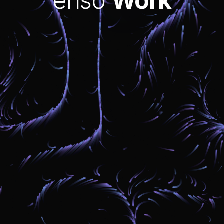
enso
Work